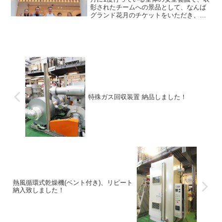
彰されたチームへの景品として、なんば
グランド花月のチケットをいただき、先
日、チームのメンバーで行って来まし
た！ダブル台風が来ており、悪天候のな
かでのお出かけでしたが、会場に入る
と、まず座席は1階2列目の...
特殊ガス回収装置 納品しました！
熱風循環式乾燥機(ベント付き)、リピート
納入致しました！