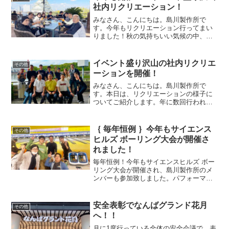
の参加者がおられ、...
社内リクリエーション！
みなさん、こんにちは。島川製作所で
す。今年もリクリエーション行ってまい
りました！秋の気持ちいい気候の中、天
候にも恵まれ、紅葉を楽しみながら思い
思いのリクリエーションを満喫出来まし
た！大阪城天守閣を望むルーフトップで
イベント盛り沢山の社内リクリエ
その他
バーベキュー大阪城公園はた...
ーションを開催！
みなさん、こんにちは。島川製作所で
す。本日は、リクリエーションの様子に
ついてご紹介します。年に数回行われる
リクリエーションは、久々だったり、は
じめましてだったりする方もおられます
が、まるで家族の再会のような温かい雰
｛ 毎年恒例 ｝今年もサイエンス
その他
囲気に包まれていました。お...
ヒルズ ボーリング大会が開催さ
れました！
毎年恒例！今年もサイエンスヒルズ ボー
リング大会が開催され、島川製作所のメ
ンバーも参加致しました。パフォーマン
ス向上を目指し、事前練習や筋トレに励
み、大会当日ゲームに臨んだ人もいまし
たが、結果は思うような成績ではなかっ
安全表彰でなんばグランド花月
その他
たと、悔しい思いを滲ま...
へ！！
月に1度行っている全体の安全会議で、表