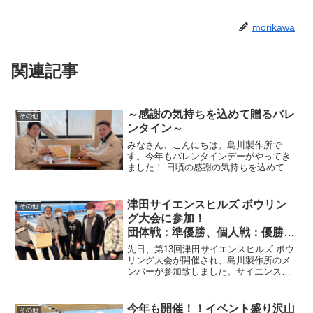
morikawa
関連記事
～感謝の気持ちを込めて贈るバレ
その他
ンタイン～
みなさん、こんにちは。島川製作所で
す。今年もバレンタインデーがやってき
ました！ 日頃の感謝の気持ちを込めて、
会社から従業員の皆さん全員にささやか
ながらチョコレートをお渡しさせていた
だきました。受け取った瞬間、パッと笑
津田サイエンスヒルズ ボウリン
その他
顔になってくださる方や、...
グ大会に参加！
団体戦：準優勝、個人戦：優勝お
めでとうございます！！
先日、第13回津田サイエンスヒルズ ボウ
リング大会が開催され、島川製作所のメ
ンバーが参加致しました。サイエンスヒ
ルズ ボーリング大会は毎年行われている
恒例行事で今年は島川製作所から２チー
ム参加しました。各企業からもたくさん
今年も開催！！イベント盛り沢山
その他