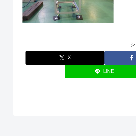
シ
X
LINE