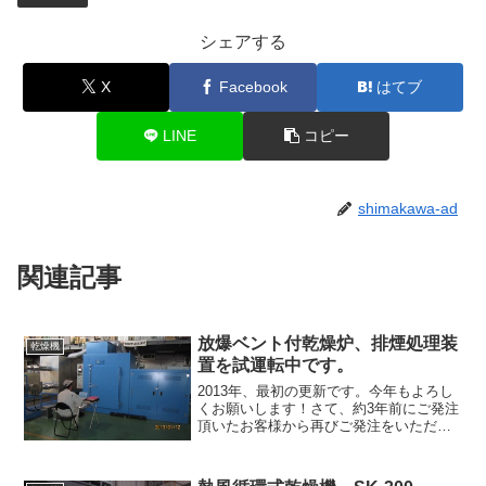
シェアする
X
Facebook
はてブ
LINE
コピー
shimakawa-ad
関連記事
放爆ベント付乾燥炉、排煙処理装
乾燥機
置を試運転中です。
2013年、最初の更新です。今年もよろし
くお願いします！さて、約3年前にご発注
頂いたお客様から再びご発注をいただく
ことが出来ました。新規の受注も嬉しい
ものですが、同じお客様から再びご発注
頂ける喜びはまた格別です！この装置は