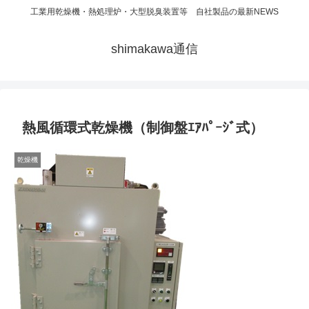
工業用乾燥機・熱処理炉・大型脱臭装置等 自社製品の最新NEWS
shimakawa通信
熱風循環式乾燥機（制御盤ｴｱﾊﾟｰｼﾞ式）
乾燥機