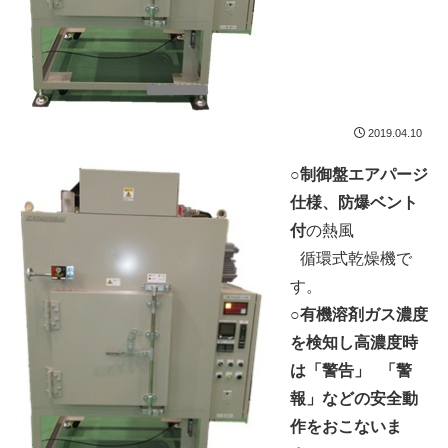
2019.04.10
○
制御盤エアパージ
仕様、防爆ベント
付
の熱風
○
循環式乾燥機で
す。
○
有機溶剤ガス濃度
を検知し高濃度時
は「警告」
○
「警
報」などの安全動
作をおこないま