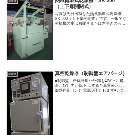
熱風循環式乾燥機 SK-300
乾燥機
ワークの中に含まれ...
（上下扉開閉式）
写真は先日出荷した熱風循環式乾燥機
SK-300（上下扉開閉式）です。一般的な
乾燥機の扉は右開きまたは左開きのもの
が多いです。大型のものになると観音開
きなどもありますが、いずれにしても扉
の開閉スペースを装置前に確保する必要
があります。この点...
真空乾燥器（制御盤エアパージ）
乾燥機
■制御盤、缶体外周ﾋｰﾀｰ部をｴｱﾊﾟｰｼﾞ構
造。ｴｱ圧力が低下....すると異常表示し、
加熱停止（ﾋｰﾀｰ電源OFF）します■ﾜｰｸ温
度2点を常時測定。表示（記録計）しま
す。■運転ﾌﾟﾛｸﾞﾗﾑ.真空到達 ⇒温度到達
で加熱開始 ⇒ﾀｲㇺu...