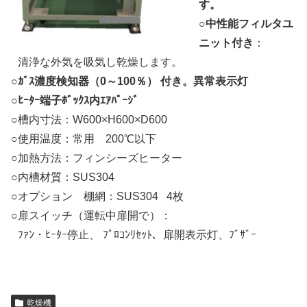
す。
○
中性能フィルタユ
ニット付き
：
○
清浄な外気を吸気し乾燥します。
○
ｶﾞｽ濃度検知器（0～100％） 付き。異常表示灯
○
ﾋｰﾀｰ端子ﾎﾞｯｸｽ内ｴｱﾊﾟｰｼﾞ
○槽内寸法：W600×H600×D600
○使用温度：常用 200℃以下
○加熱方法：フィンシーズヒーター
○内槽材質：SUS304
○オプション 棚網：SUS304 4枚
○扉スイッチ（運転中扉開で）：
○
ﾌｧﾝ・ﾋｰﾀｰ停止、 ﾌﾟﾛｺﾝﾘｾｯﾄ、扉開表示灯、ﾌﾞｻﾞｰ
乾燥機