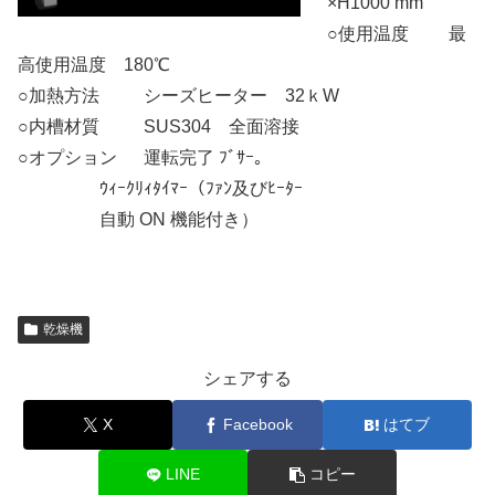
×H1000 mm
○使用温度 最
高使用温度 180℃
○加熱方法 シーズヒーター 32ｋW
○内槽材質 SUS304 全面溶接
○オプション 運転完了 ﾌﾞｻｰ。
○○○○○○○
ｳｨｰｸﾘｨﾀｲﾏｰ（ﾌｧﾝ及びﾋｰﾀｰ
○○○○○○○
自動 ON 機能付き）
乾燥機
シェアする
X
Facebook
はてブ
LINE
コピー