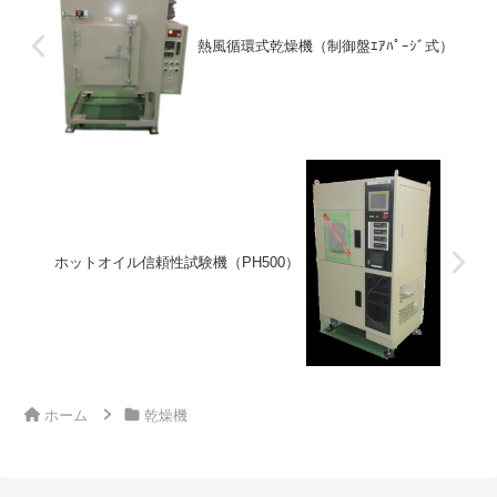
熱風循環式乾燥機（制御盤ｴｱﾊﾟｰｼﾞ式）
ホットオイル信頼性試験機（PH500）
ホーム
乾燥機