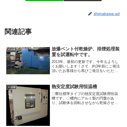
shimakawa-ad
関連記事
放爆ベント付乾燥炉、排煙処理装
乾燥機
置を試運転中です。
2013年、最初の更新です。今年もよろし
くお願いします！さて、約3年前にご発注
頂いたお客様から再びご発注をいただく
ことが出来ました。新規の受注も嬉しい
ものですが、同じお客様から再びご発注
頂ける喜びはまた格別です！この装置は
熱安定度試験用恒温槽
乾燥機
ワークの中に含まれ...
〇弊社標準タイプの熱安定度試験用恒温
槽です。〇槽内にアルミ製の円盤があ
り、試験体を回転させながら乾燥させま
す。〇扉前面に耐熱ガラス製の観察窓が
あり、回転の様子、乾燥状態が確認でき
ます。〇棚受けがあり、アルミ円盤を外
せば棚式乾燥機になります。...