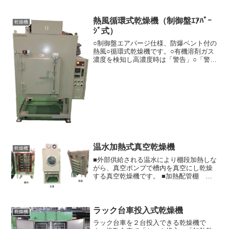
熱風循環式乾燥機（制御盤ｴｱﾊﾟｰ
乾燥機
ｼﾞ式）
○制御盤エアパージ仕様、防爆ベント付の
熱風○循環式乾燥機です。○有機溶剤ガス
濃度を検知し高濃度時は「警告」○「警
報」などの安全動作をおこないます。○中
性能フィルタユニット付き：○清浄な外気
を吸気し乾燥します。○ｶﾞｽ濃度検知器
（0～100％...
温水加熱式真空乾燥機
乾燥機
■外部供給される温水により棚段加熱しな
がら、真空ポンプで槽内を真空にし乾燥
する真空乾燥機です。 ■加熱配管棚
６段を採用し、各棚から直接ワークトレ
ーを加熱します。 ■温度設定 ～８
０℃ （常用） ■内槽寸法 Ｗ４５０
×Ｈ６５０×Ｄ...
ラック台車投入式乾燥機
乾燥機
ラック台車を２台投入できる乾燥機で