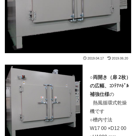
2019.04.17
2019.06.20
○
両開き（扉 2枚）
の広幅、ｺﾝﾃﾅﾊﾄﾞﾙ
補強仕様
の
○
熱風循環式乾燥
機です
○槽内寸法
W17 00 ×D12 00