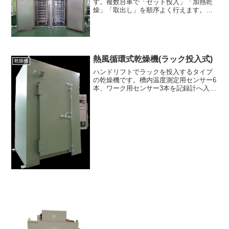
す。複数台車で「セット投入」「加熱乾
燥」「取出し」を順序よく行えます。ス
テンレス台車は重量物でも安定した取回
しできるφ200車輪を装備。循環ファンは
インバーター制御によりワーク条件にあ
った風速調整ができます...
熱風循環式乾燥機(ラック投入式)
乾燥機
ハンドリフトでラックを投入するタイプ
の乾燥機です。槽内温度測定用センサー6
本、ワーク用センサー3本を記録計へ入力
し、槽内の温度分布、ワークの温度履歴
を監視します。架台下部にスペースを開
けることにより一般的なハンドリフトで
ラックの出し入れが可...