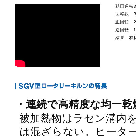
動画運転
回転数 
正回転 2
逆回転 1
結果 材
・連続で高精度な均一乾
被加熱物はラセン溝内
は混ざらない。ヒータ